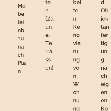
te
bei
d
Mö
n
te
Ob
be
(Zä
n:
jek
lei
un
Re
tan
nb
e,
no
fer
au
Te
vie
tig
na
rra
ru
un
ch
ss
ng
g
Pla
en)
vo
na
n
n
ch
W
eig
oh
en
nu
en
ng
Ko