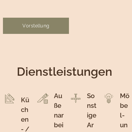
Vorstellung
Dienstleistungen
Au
So
Mö
Kü
ße
nst
be
ch
nar
ige
l-
en
bei
Ar
un
- /