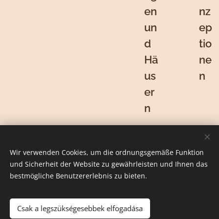
en
nz
un
ep
d
tio
Hä
ne
us
n
er
n
Wir verwenden Cookies, um die ordnungsgemäße Funktion
und Sicherheit der Website zu gewährleisten und Ihnen das
Dienstleistungen
bestmögliche Benutzererlebnis zu bieten.
Csak a legszükségesebbek elfogadása